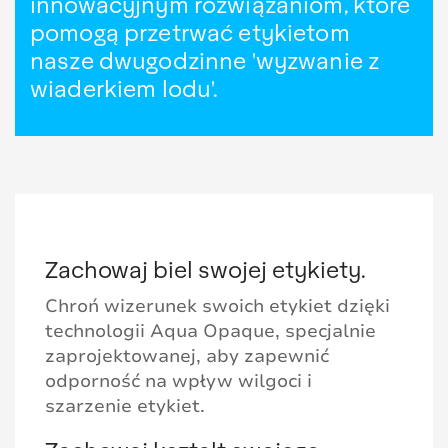
innowacyjnym rozwiązaniom, które
pomogą przetrwać etykietom
nasze dwugodzinne 'wyzwanie z
wiaderkiem lodu'.
Zachowaj biel swojej etykiety.
Chroń wizerunek swoich etykiet dzięki
technologii Aqua Opaque, specjalnie
zaprojektowanej, aby zapewnić
odporność na wpływ wilgoci i
szarzenie etykiet.