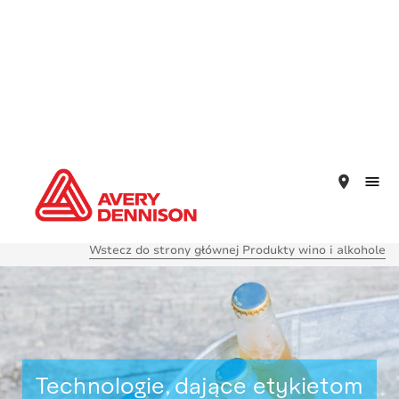
place
Wstecz do strony głównej Produkty wino i alkohole
Technologie, dające etykietom