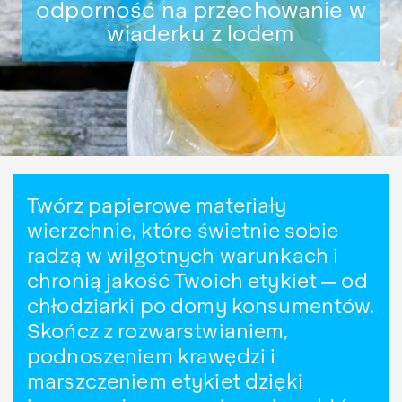
odporność na przechowanie w
wiaderku z lodem
Twórz papierowe materiały
wierzchnie, które świetnie sobie
radzą w wilgotnych warunkach i
chronią jakość Twoich etykiet — od
chłodziarki po domy konsumentów.
Skończ z rozwarstwianiem,
podnoszeniem krawędzi i
marszczeniem etykiet dzięki