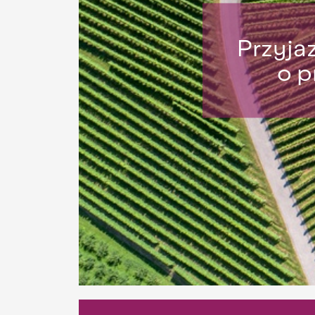
Przyja
o p