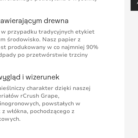
 zawierającym drewna
 w przypadku tradycyjnych etykiet
tym środowisko. Nasz papier z
jest produkowany w co najmniej 90%
dpady po przetwórstwie trzciny
ygląd i wizerunek
eślniczy charakter dzięki naszej
riałów rCrush Grape,
inogronowych, powstałych w
z z włókna, pochodzącego z
kowych.