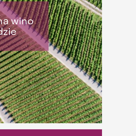
na wino
dzie