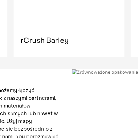
rCrush Barley
możemy łączyć
k z naszymi partnerami,
em materiałów
ych samych lub nawet w
ie. Użyj mapy
ać się bezpośrednio z
 z nami, aby porozmawiać