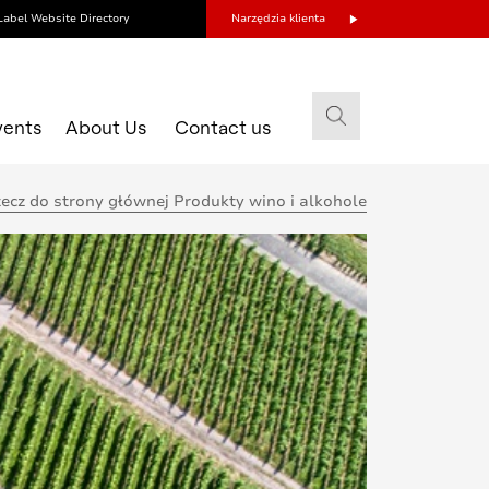
Label Website Directory
Narzędzia klienta
vents
About Us
Contact us
ecz do strony głównej Produkty wino i alkohole