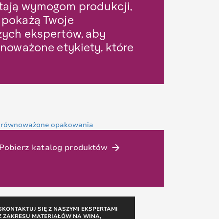
ostają wymogom produkcji,
 pokażą Twoje
zych ekspertów, aby
noważone etykiety, które
Pobierz katalog produktów
arrow_forward
SKONTAKTUJ SIĘ Z NASZYMI EKSPERTAMI
Z ZAKRESU MATERIAŁÓW NA WINA,