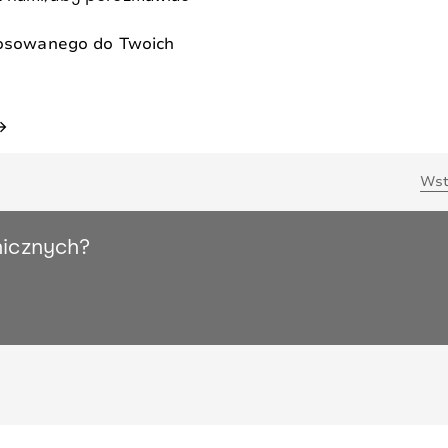
tosowanego do Twoich
_forward
Wst
nicznych?