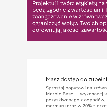
Projektuj i twórz etykiety n
będą zgodne z wartościami 
zaangażowanie w zrównoważo
ograniczyć wpływ Twoich op
dorównują jakości zawartoś
Masz dostęp do zupełni
Sprostaj popytowi na zrówno
Marble Base — wykonanej w
pozyskiwanego z odpadów, 
marmuru oraz w 20% z przet