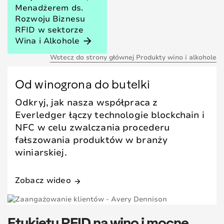
Menadżerem ds.
Rozwoju Biznesu
RFID w sektorze
Wina i Alkohole
arrow_forward
Wstecz do strony głównej Produkty wino i alkohole
Od winogrona do butelki
Odkryj, jak nasza współpraca z
Everledger łączy technologie blockchain i
NFC w celu zwalczania procederu
fałszowania produktów w branży
winiarskiej.
Zobacz wideo
arrow_forward
Etykiety RFID na wino i mocne