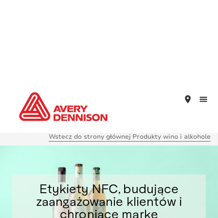
place
Wstecz do strony głównej Produkty wino i alkohole
Etykiety NFC, budujące
zaangażowanie klientów i
chroniące markę