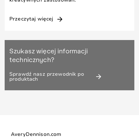
arrow_forward
Przeczytaj więcej
Szukasz więcej informacji
technicznych?
Sprawdź nasz przewodnik po
arrow_forward
produktach
AveryDennison.com