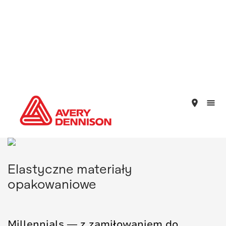
place
Elastyczne materiały
opakowaniowe
Millennials — z zamiłowaniem do