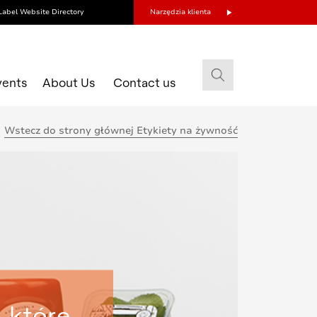
Label Website Directory
Narzędzia klienta
vents
About Us
Contact us
Wstecz do strony głównej Etykiety na żywność
 które