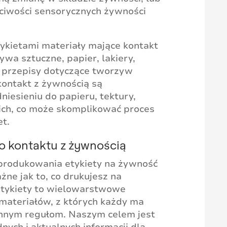
ciwości sensorycznych żywności
ykietami materiały mające kontakt
wa sztuczne, papier, lakiery,
y przepisy dotyczące tworzyw
ontakt z żywnością są
iesieniu do papieru, tektury,
 ich, co może skomplikować proces
et.
do kontaktu z żywnością
yprodukowania etykiety na żywność
żne jak to, co drukujesz na
 etykiety to wielowarstwowe
materiałów, z których każdy ma
 innym regułom. Naszym celem jest
nych i aktualnych informacji dla