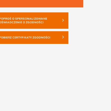
POPROŚ O SPERSONALIZOWANE
OŚWIADCZENIE O ZGODNOŚCI
POBIERZ CERTYFIKATY ZGODNOŚCI