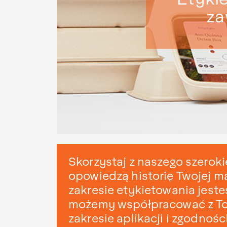
za
Skorzystaj z naszego szerok
opowiedzą historię Twojej ma
zakresie etykietowania jeste
możemy współpracować z Tobą
zakresie aplikacji i zgodności