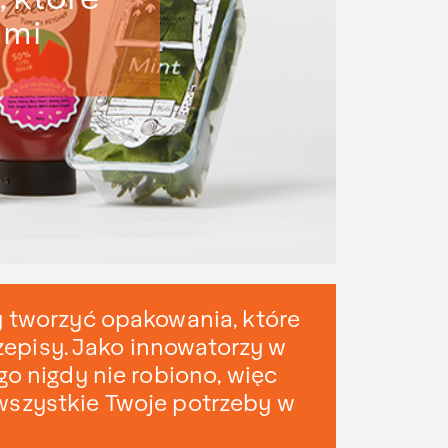
ami
y tworzyć opakowania, które
rzepisy. Jako innowatorzy w
go nigdy nie robiono, więc
wszystkie Twoje potrzeby w