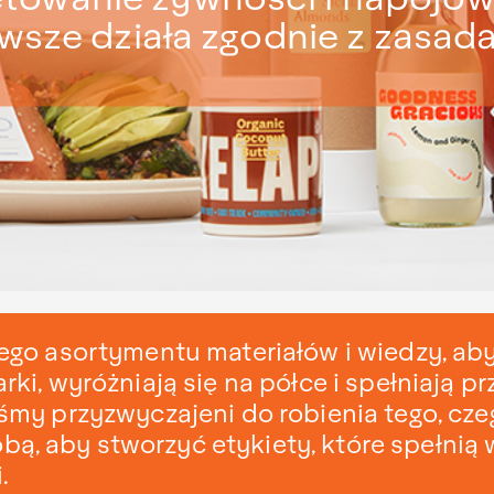
wsze działa zgodnie z zasad
iego asortymentu materiałów i wiedzy, ab
rki, wyróżniają się na półce i spełniają p
śmy przyzwyczajeni do robienia tego, cze
, aby stworzyć etykiety, które spełnią 
.