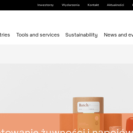
Inwestorzy
Wydarzenia
Kontakt
Aktualności
tries
Tools and services
Sustainability
News and e
etowanie żywności i napojów,