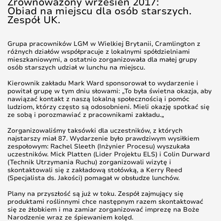
Zrównoważony wrzesień 2017:
Obiad na miejscu dla osób starszych.
Zespół UK.
Grupa pracowników LGM w Wielkiej Brytanii, Cramlington z
różnych działów współpracuje z lokalnymi spółdzielniami
mieszkaniowymi, a ostatnio zorganizowała dla małej grupy
osób starszych udział w lunchu na miejscu.
Kierownik zakładu Mark Ward sponsorował to wydarzenie i
powitał grupę w tym dniu słowami: „To była świetna okazja, aby
nawiązać kontakt z naszą lokalną społecznością i pomóc
ludziom, którzy często są odosobnieni. Mieli okazję spotkać się
ze sobą i porozmawiać z pracownikami zakładu.„
Zorganizowaliśmy taksówki dla uczestników, z których
najstarszy miał 87. Wydarzenie było prawdziwym wysiłkiem
zespołowym: Rachel Sleeth (Inżynier Procesu) wyszukała
uczestników. Mick Platten (Lider Projektu ELS) i Colin Durward
(Technik Utrzymania Ruchu) zorganizowali wizytę i
skontaktowali się z zakładową stołówką, a Kerry Reed
(Specjalista ds. Jakości) pomagał w obsłudze lunchów.
Plany na przyszłość są już w toku. Zespół zajmujący się
produktami roślinnymi chce następnym razem skontaktować
się ze żłobkiem i ma zamiar zorganizować imprezę na Boże
Narodzenie wraz ze śpiewaniem kolęd.