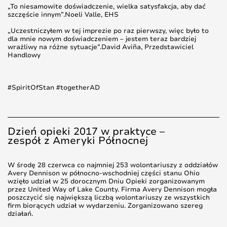
„To niesamowite doświadczenie, wielka satysfakcja, aby dać
szczęście innym”.Noeli Valle, EHS
„Uczestniczyłem w tej imprezie po raz pierwszy, więc było to
dla mnie nowym doświadczeniem – jestem teraz bardziej
wrażliwy na różne sytuacje”.David Aviña, Przedstawiciel
Handlowy
#SpiritOfStan #togetherAD
Dzień opieki 2017 w praktyce –
zespół z Ameryki Północnej
W środę 28 czerwca co najmniej 253 wolontariuszy z oddziałów
Avery Dennison w północno-wschodniej części stanu Ohio
wzięło udział w 25 dorocznym Dniu Opieki zorganizowanym
przez United Way of Lake County. Firma Avery Dennison mogła
poszczycić się największą liczbą wolontariuszy ze wszystkich
firm biorących udział w wydarzeniu. Zorganizowano szereg
działań.