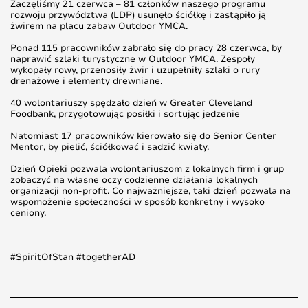
Zaczęliśmy 21 czerwca – 81 członków naszego programu
rozwoju przywództwa (LDP) usunęło ściółkę i zastąpiło ją
żwirem na placu zabaw Outdoor YMCA.
Ponad 115 pracowników zabrało się do pracy 28 czerwca, by
naprawić szlaki turystyczne w Outdoor YMCA. Zespoły
wykopały rowy, przenosiły żwir i uzupełniły szlaki o rury
drenażowe i elementy drewniane.
40 wolontariuszy spędzało dzień w Greater Cleveland
Foodbank, przygotowując posiłki i sortując jedzenie
Natomiast 17 pracowników kierowało się do Senior Center
Mentor, by pielić, ściółkować i sadzić kwiaty.
Dzień Opieki pozwala wolontariuszom z lokalnych firm i grup
zobaczyć na własne oczy codzienne działania lokalnych
organizacji non-profit. Co najważniejsze, taki dzień pozwala na
wspomożenie społeczności w sposób konkretny i wysoko
ceniony.
#SpiritOfStan #togetherAD