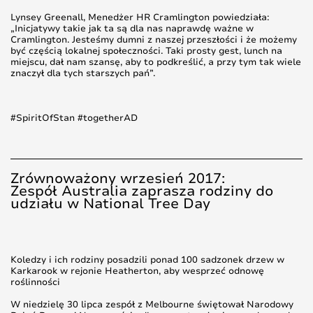
Lynsey Greenall, Menedżer HR Cramlington powiedziała:
„Inicjatywy takie jak ta są dla nas naprawdę ważne w
Cramlington. Jesteśmy dumni z naszej przeszłości i że możemy
być częścią lokalnej społeczności. Taki prosty gest, lunch na
miejscu, dał nam szansę, aby to podkreślić, a przy tym tak wiele
znaczył dla tych starszych pań”.
#SpiritOfStan #togetherAD
Zrównoważony wrzesień 2017:
Zespół Australia zaprasza rodziny do
udziału w National Tree Day
Koledzy i ich rodziny posadzili ponad 100 sadzonek drzew w
Karkarook w rejonie Heatherton, aby wesprzeć odnowę
roślinności
W niedzielę 30 lipca zespół z Melbourne świętował Narodowy