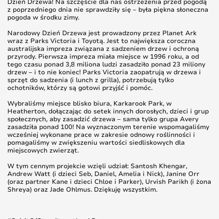
Dzień Drzewa! Na szczęście dla nas ostrzeżenia przed pogodą
z poprzedniego dnia nie sprawdziły się – była piękna słoneczna
pogoda w środku zimy.
Narodowy Dzień Drzewa jest prowadzony przez Planet Ark
wraz z Parks Victoria i Toyotą. Jest to największa coroczna
australijska impreza związana z sadzeniem drzew i ochroną
przyrody. Pierwsza impreza miała miejsce w 1996 roku, a od
tego czasu ponad 3,8 miliona ludzi zasadziło ponad 23 miliony
drzew – i to nie koniec! Parks Victoria zaopatrują w drzewa i
sprzęt do sadzenia (i lunch z grilla), potrzebują tylko
ochotników, którzy są gotowi przyjść i pomóc.
Wybraliśmy miejsce blisko biura, Karkarook Park, w
Heatherton, dołączając do setek innych dorosłych, dzieci i grup
społecznych, aby zasadzić drzewa – sama tylko grupa Avery
zasadziła ponad 100! Na wyznaczonym terenie wspomagaliśmy
wcześniej wykonane prace w zakresie odnowy roślinności i
pomagaliśmy w zwiększeniu wartości siedliskowych dla
miejscowych zwierząt.
W tym cennym projekcie wzięli udział: Santosh Khengar,
Andrew Watt (i dzieci Seb, Daniel, Amelia i Nick), Janine Orr
(oraz partner Kane i dzieci Chloe i Parker), Urvish Parikh (i żona
Shreya) oraz Jade Ohlmus. Dziękuję wszystkim.