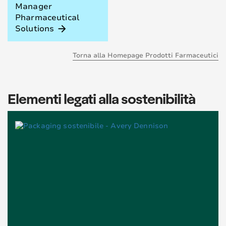
Manager
Pharmaceutical
Solutions
arrow_forward
Torna alla Homepage Prodotti Farmaceutici
Elementi legati alla sostenibilità