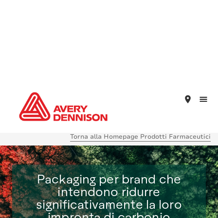
place
Torna alla Homepage Prodotti Farmaceutici
Packaging per brand che
intendono ridurre
significativamente la loro
impronta di carbonio