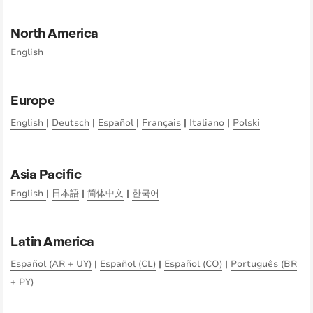
North America
English
Europe
English
|
Deutsch
|
Español
|
Français
|
Italiano
|
Polski
Asia Pacific
English
|
日本語
|
简体中文
|
한국어
Latin America
Español (AR + UY)
|
Español (CL)
|
Español (CO)
|
Português (BR
+ PY)