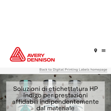
place
Back to Digital Printing Labels homepage
Soluzioni di etichettatura HP
Indigo per prestazioni
affidabili indipendentemente
dal materiale