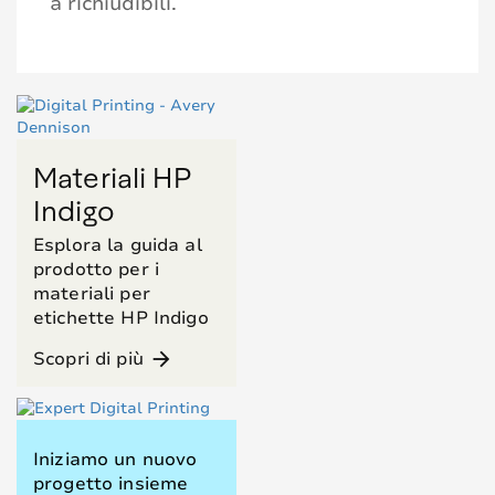
a richiudibili.
Materiali HP
Indigo
Esplora la guida al
prodotto per i
materiali per
etichette HP Indigo
Scopri di più
arrow_forward
Iniziamo un nuovo
progetto insieme