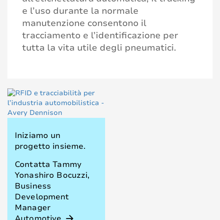
e l’uso durante la normale
manutenzione consentono il
tracciamento e l’identificazione per
tutta la vita utile degli pneumatici.
Iniziamo un
progetto insieme.
Contatta Tammy
Yonashiro Bocuzzi,
Business
Development
Manager
Automotive
arrow_forward