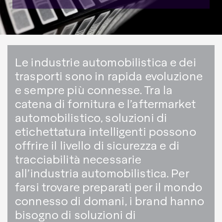
Le industrie automobilistica e dei
trasporti sono in rapida evoluzione
e sempre più connesse. Tra la
catena di fornitura e l’aftermarket
automobilistico, soluzioni di
etichettatura intelligenti possono
offrire il livello di sicurezza e di
tracciabilità necessarie
all’industria automobilistica. Per
farsi trovare preparati per il mondo
connesso di domani, i brand hanno
bisogno di soluzioni di