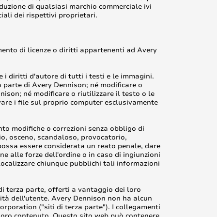
roduzione di qualsiasi marchio commerciale ivi
li dei rispettivi proprietari.
nto di licenze o diritti appartenenti ad Avery
iritti d'autore di tutti i testi e le immagini.
da parte di Avery Dennison; né modificare o
ison; né modificare o riutilizzare il testo o le
are i file sul proprio computer esclusivamente
mento modifiche o correzioni senza obbligo di
rio, osceno, scandaloso, provocatorio,
 possa essere considerata un reato penale, dare
e alle forze dell'ordine o in caso di ingiunzioni
localizzare chiunque pubblichi tali informazioni
 di terza parte, offerti a vantaggio dei loro
dità dell'utente. Avery Dennison non ha alcun
poration ("siti di terza parte"). I collegamenti
l loro contenuto. Questo sito web può contenere