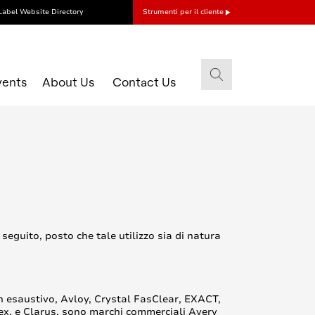
Label Website Directory
Strumenti per il cliente
vents
About Us
Contact Us
 seguito, posto che tale utilizzo sia di natura
non esaustivo, Avloy, Crystal FasClear, EXACT,
ex, e Clarus, sono marchi commerciali Avery