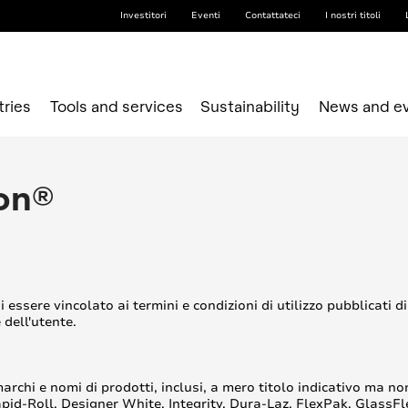
Investitori
Eventi
Contattateci
I nostri titoli
tries
Tools and services
Sustainability
News and e
son®
essere vincolato ai termini e condizioni di utilizzo pubblicati di
dell'utente.
marchi e nomi di prodotti, inclusi, a mero titolo indicativo ma 
d-Roll, Designer White, Integrity, Dura-Laz, FlexPak, GlassFl