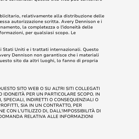
icitario, relativamente alla distribuzione delle
ressa autorizzazione scritta. Avery Dennison e i
ornamento, la completezza o l'idoneità delle
formazioni, per qualsiasi scopo. Le
 Stati Uniti e i trattati internazionali. Questo
. Avery Dennison non garantisce che i materiali
questo sito da altri luoghi, lo fanno di propria
STO SITO WEB O SU ALTRI SITI COLLEGATI
 O IDONEITÀ PER UN PARTICOLARE SCOPO. IN
 SPECIALI, INDIRETTI O CONSEQUENZIALI O
ROFITTI, SIA IN UN CONTRATTO, PER
E CON L'UTILIZZO DI, DALL'IMPOSSIBILITÀ DI
I DOMANDA RELATIVA ALLE INFORMAZIONI