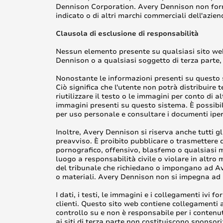
Dennison Corporation. Avery Dennison non fornisc
indicato o di altri marchi commerciali dell'azien
Clausola di esclusione di responsabilità
Nessun elemento presente su qualsiasi sito web
Dennison o a qualsiasi soggetto di terza parte, 
Nonostante le informazioni presenti su questo ser
Ciò significa che l'utente non potrà distribuire
riutilizzare il testo o le immagini per conto di a
immagini presenti su questo sistema. È possibi
per uso personale e consultare i documenti ipe
Inoltre, Avery Dennison si riserva anche tutti gl
preavviso. È proibito pubblicare o trasmettere 
pornografico, offensivo, blasfemo o qualsiasi 
luogo a responsabilità civile o violare in altro
del tribunale che richiedano o impongano ad Aver
o materiali. Avery Dennison non si impegna ad 
I dati, i testi, le immagini e i collegamenti ivi f
clienti. Questo sito web contiene collegamenti 
controllo su e non è responsabile per i contenut
ai siti di terza parte non costituiscono sponso