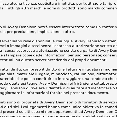
e alcuna licenza, esplicita o implicita, per l'utilizzo o la rip
da. Tutti gli altri marchi e nomi di prodotti sono marchi commercia
 di Avery Dennison potrà essere interpretato come un conferime
sia per preclusione, implicazione o altro.
ver siano rese disponibili a chiunque, Avery Dennison detiene i d
 testi o immagini a terzi senza l'espressa autorizzazione scritta 
ltri senza l'espressa autorizzazione scritta da parte di Avery Denn
le stampare copie delle informazioni per uso personale; conserv
rtestuali su questo server accedendo dai propri documenti.
i altri diritti, compreso il diritto di effettuare in qualsiasi mo
qualsiasi materiale illegale, minaccioso, calunnioso, diffamato
materiale che possa costituire o incoraggiare una condotta che
 modo qualsiasi legge. Avery Dennison offrirà piena collaborazion
y Dennison di rivelare l'identità o di aiutare ad identificare o 
aggiornare le informazioni fornite nel presente documento.
orniti sono di proprietà di Avery Dennison o di fornitori di servizi
ad altri siti. I collegamenti hanno come unico obiettivo la como
i presenti su siti esterni non appartenenti ad Avery Dennison Cor
rizzazione, riconoscimento o approvazione dei suddetti siti o de