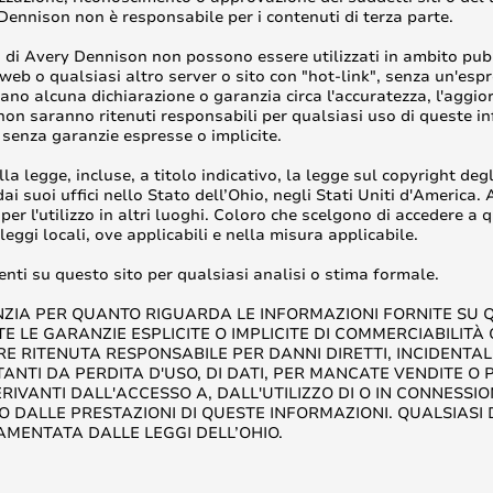
ennison non è responsabile per i contenuti di terza parte.
 di Avery Dennison non possono essere utilizzati in ambito pubbl
web o qualsiasi altro server o sito con "hot-link", senza un'esp
sciano alcuna dichiarazione o garanzia circa l'accuratezza, l'aggi
on saranno ritenuti responsabili per qualsiasi uso di queste in
senza garanzie espresse o implicite.
la legge, incluse, a titolo indicativo, la legge sul copyright degli
ai suoi uffici nello Stato dell’Ohio, negli Stati Uniti d'America
per l'utilizzo in altri luoghi. Coloro che scelgono di accedere a 
leggi locali, ove applicabili e nella misura applicabile.
enti su questo sito per qualsiasi analisi o stima formale.
IA PER QUANTO RIGUARDA LE INFORMAZIONI FORNITE SU QUE
TE LE GARANZIE ESPLICITE O IMPLICITE DI COMMERCIABILITÀ
RITENUTA RESPONSABILE PER DANNI DIRETTI, INCIDENTALI,
TANTI DA PERDITA D'USO, DI DATI, PER MANCATE VENDITE O P
RIVANTI DALL'ACCESSO A, DALL'UTILIZZO DI O IN CONNESSION
 O DALLE PRESTAZIONI DI QUESTE INFORMAZIONI. QUALSIAS
MENTATA DALLE LEGGI DELL’OHIO.