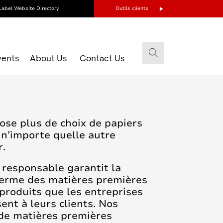
Label Website Directory
Outils clients
vents
About Us
Contact Us
se plus de choix de papiers
 n’importe quelle autre
r.
responsable garantit la
 terme des matières premières
 produits que les entreprises
ent à leurs clients. Nos
de matières premières