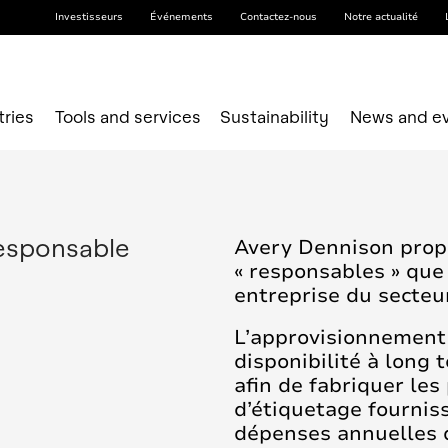
Investisseurs
Événements
Contactez-nous
Notre actualité
tries
Tools and services
Sustainability
News and e
responsable
Avery Dennison propo
« responsables » que
entreprise du secteu
L’approvisionnement 
disponibilité à long
afin de fabriquer les
d’étiquetage fourniss
dépenses annuelles 