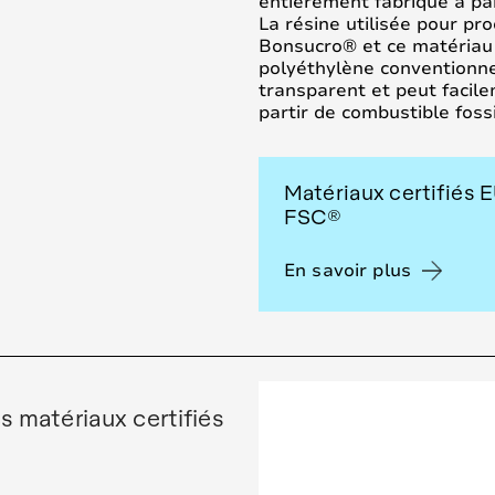
entièrement fabriqué à par
La résine utilisée pour prod
Bonsucro® et ce matériau 
polyéthylène conventionnel
transparent et peut facile
partir de combustible fossi
Matériaux certifiés 
FSC®
En savoir plus
s matériaux certifiés