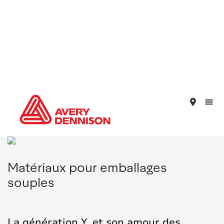
place
Matériaux pour emballages
souples
La génération Y, et son amour des