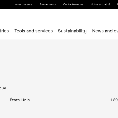
Investisseurs
Événements
Contactez-nous
Notre actualité
tries
Tools and services
Sustainability
News and e
ique
États-Unis
+1 80