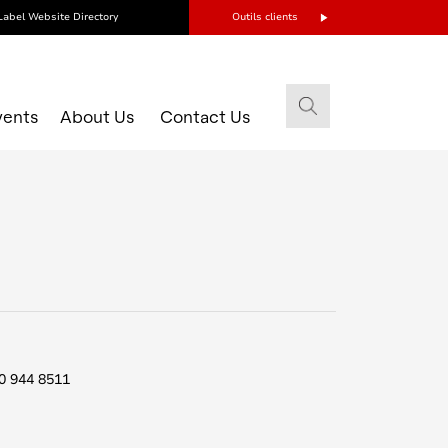
Label Website Directory
Outils clients
vents
About Us
Contact Us
0 944 8511