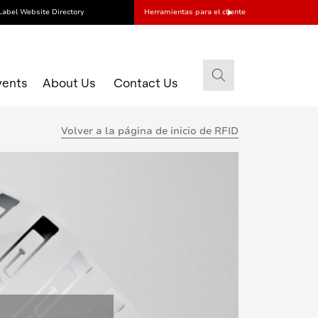
Label Website Directory
Herramientas para el cliente
vents
About Us
Contact Us
Volver a la página de inicio de RFID