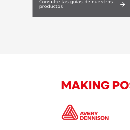
Consulte las guías de nuestros
arrow_forward
productos