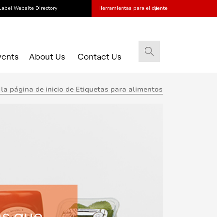
Label Website Directory
Herramientas para el cliente
vents
About Us
Contact Us
 la página de inicio de Etiquetas para alimentos
as que