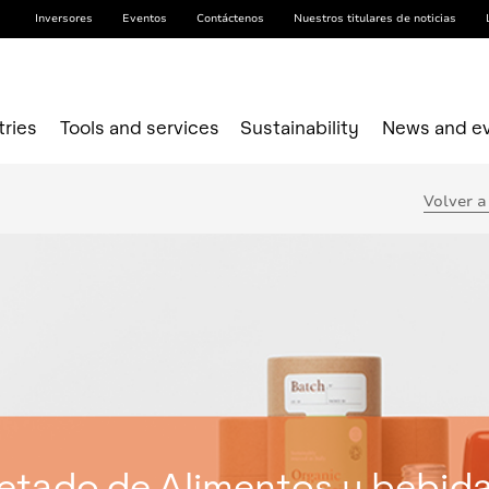
Inversores
Eventos
Contáctenos
Nuestros titulares de noticias
tries
Tools and services
Sustainability
News and e
Volver a
etado de Alimentos y bebid