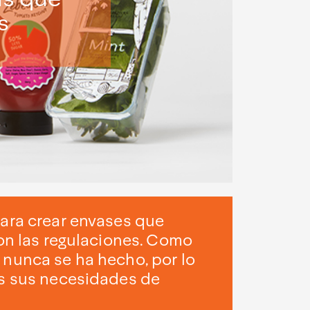
s
ara crear envases que
on las regulaciones. Como
nunca se ha hecho, por lo
as sus necesidades de