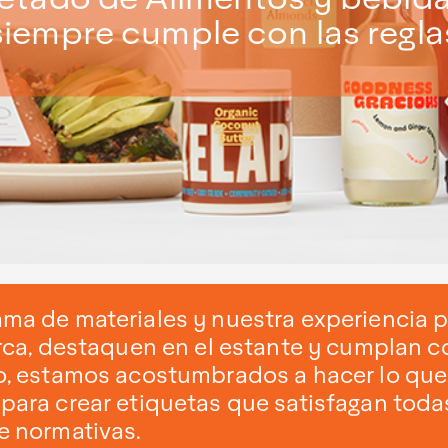
siempre cumple con las regla
ma de materiales y nuestra experiencia p
rca, destaquen en el estante y cumplan c
o, estamos acostumbrados a hacer lo que 
para crear etiquetas que satisfagan tod
e normativas.