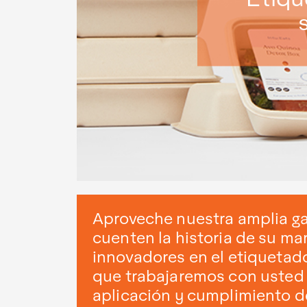
Aproveche nuestra amplia ga
cuenten la historia de su ma
innovadores en el etiquetad
que trabajaremos con usted 
aplicación y cumplimiento d