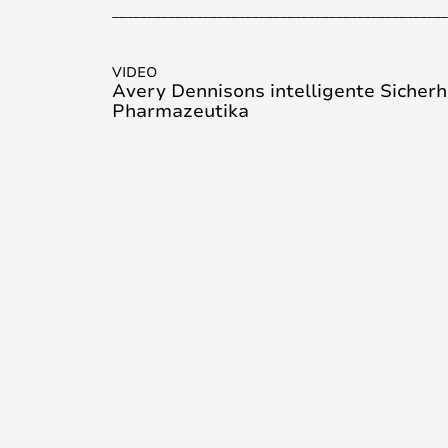
________________________________________________
Loading...
VIDEO
Avery Dennisons intelligente Sicherh
Pharmazeutika