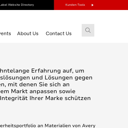
Label Website Directory
Kunden-Tools
vents
About Us
Contact Us
ehntelange Erfahrung auf, um
itslösungen und Lösungen gegen
n, mit denen Sie sich an
dem Markt anpassen sowie
Integrität Ihrer Marke schützen
rheitsportfolio an Materialien von Avery