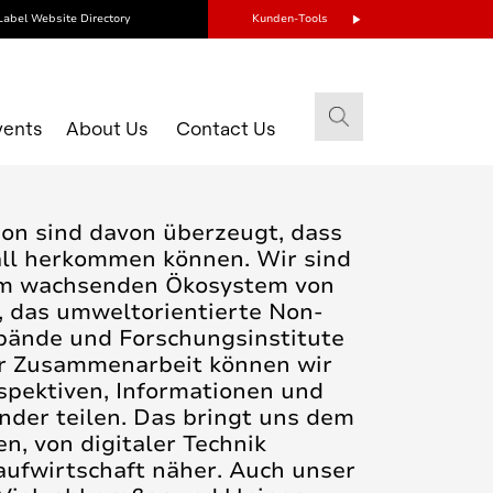
Label Website Directory
Kunden-Tools
vents
About Us
Contact Us
son sind davon überzeugt, dass
all herkommen können. Wir sind
nem wachsenden Ökosystem von
, das umweltorientierte Non-
rbände und Forschungsinstitute
er Zusammenarbeit können wir
spektiven, Informationen und
nder teilen. Das bringt uns dem
en, von digitaler Technik
aufwirtschaft näher. Auch unser