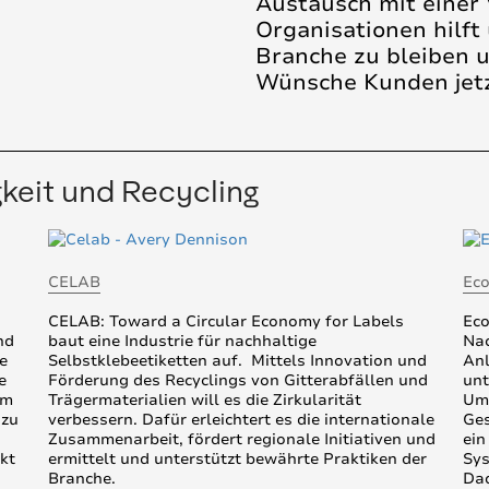
Austausch mit einer 
Organisationen hilft
Branche zu bleiben 
Wünsche Kunden jetz
keit und Recycling
CELAB
Eco
CELAB: Toward a Circular Economy for Labels
Eco
nd
baut eine Industrie für nachhaltige
Nac
ie
Selbstklebeetiketten auf. Mittels Innovation und
Anl
e
Förderung des Recyclings von Gitterabfällen und
unt
um
Trägermaterialien will es die Zirkularität
Umw
 zu
verbessern. Dafür erleichtert es die internationale
Ges
Zusammenarbeit, fördert regionale Initiativen und
ein
kt
ermittelt und unterstützt bewährte Praktiken der
Sys
Branche.
Dad