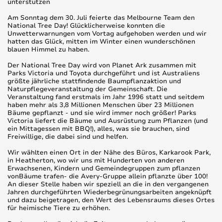
unterstützen
Am Sonntag dem 30. Juli feierte das Melbourne Team den
National Tree Day! Glücklicherweise konnten die
Unwetterwarnungen vom Vortag aufgehoben werden und wir
hatten das Glück, mitten im Winter einen wunderschönen
blauen Himmel zu haben.
Der National Tree Day wird von Planet Ark zusammen mit
Parks Victoria und Toyota durchgeführt und ist Australiens
größte jährliche stattfindende Baumpflanzaktion und
Naturpflegeveranstaltung der Gemeinschaft. Die
Veranstaltung fand erstmals im Jahr 1996 statt und seitdem
haben mehr als 3,8 Millionen Menschen über 23 Millionen
Bäume gepflanzt - und sie wird immer noch größer! Parks
Victoria liefert die Bäume und Ausrüstung zum Pflanzen (und
ein Mittagessen mit BBQ!), alles, was sie brauchen, sind
Freiwillige, die dabei sind und helfen.
Wir wählten einen Ort in der Nähe des Büros, Karkarook Park,
in Heatherton, wo wir uns mit Hunderten von anderen
Erwachsenen, Kindern und Gemeindegruppen zum pflanzen
vonBäume trafen- die Avery-Gruppe allein pflanzte über 100!
An dieser Stelle haben wir speziell an die in den vergangenen
Jahren durchgeführten Wiederbegrünungsarbeiten angeknüpft
und dazu beigetragen, den Wert des Lebensraums dieses Ortes
für heimische Tiere zu erhöhen.