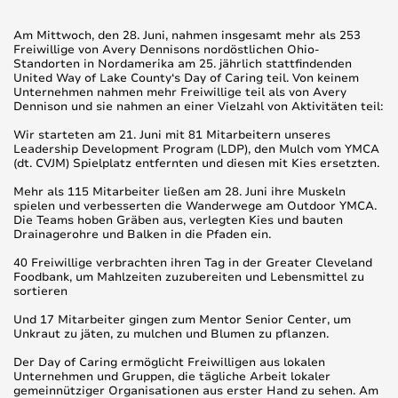
Am Mittwoch, den 28. Juni, nahmen insgesamt mehr als 253
Freiwillige von Avery Dennisons nordöstlichen Ohio-
Standorten in Nordamerika am 25. jährlich stattfindenden
United Way of Lake County‘s Day of Caring teil. Von keinem
Unternehmen nahmen mehr Freiwillige teil als von Avery
Dennison und sie nahmen an einer Vielzahl von Aktivitäten teil:
Wir starteten am 21. Juni mit 81 Mitarbeitern unseres
Leadership Development Program (LDP), den Mulch vom YMCA
(dt. CVJM) Spielplatz entfernten und diesen mit Kies ersetzten.
Mehr als 115 Mitarbeiter ließen am 28. Juni ihre Muskeln
spielen und verbesserten die Wanderwege am Outdoor YMCA.
Die Teams hoben Gräben aus, verlegten Kies und bauten
Drainagerohre und Balken in die Pfaden ein.
40 Freiwillige verbrachten ihren Tag in der Greater Cleveland
Foodbank, um Mahlzeiten zuzubereiten und Lebensmittel zu
sortieren
Und 17 Mitarbeiter gingen zum Mentor Senior Center, um
Unkraut zu jäten, zu mulchen und Blumen zu pflanzen.
Der Day of Caring ermöglicht Freiwilligen aus lokalen
Unternehmen und Gruppen, die tägliche Arbeit lokaler
gemeinnütziger Organisationen aus erster Hand zu sehen. Am