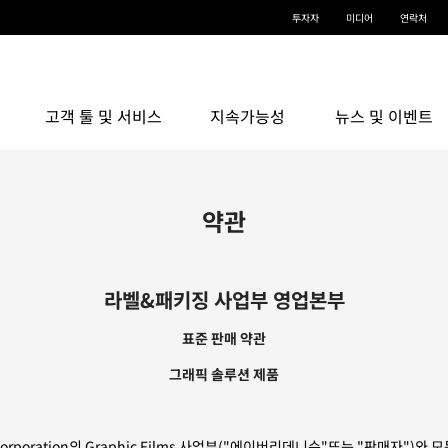
투자자
미디어
연락처
고객 툴 및 서비스
지속가능성
뉴스 및 이벤트
약관
라벨&패키징 사업부 영업본부
표준 판매 약관
그래픽 솔루션 제품
 Corporation의 Graphic Films 사업부("에이버리데니슨"또는 "판매자")