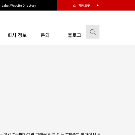
Label Website Directory
소비자용 도구
회사 정보
문의
블로그
와 모든 고객("구매자")의 그래픽 필름 제품("제품") 판매에서 모