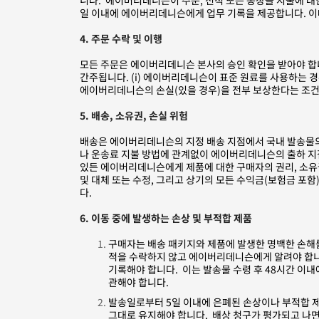
니다. 에이버리데니슨이 주문, 선적 또는 송장을 지불에 대
일 이내에 에이버리데니슨에게 업무 기록을 제공합니다. 이
4. 주문 수락 및 이행
모든 주문은 에이버리데니슨 본사의 승인 확인을 받아야 합니
간주됩니다. (i) 에이버리데니슨이 표준 원료를 사용하는 경
에이버리데니슨의 손실(있을 경우)을 전부 보상한다는 조건
5. 배송, 소유권, 손실 위험
배송은 에이버리데니슨의 지정 배송 지점에서 국내 발송물의 경우
나 운송료 지불 방법에 관계없이 에이버리데니슨의 출하 지
있든 에이버리데니슨에게 제품에 대한 구매자의 권리, 소유권
및 대체 또는 수정, 그리고 상기의 모든 수익금(보험금 포
다.
6. 이동 중에 발생하는 손상 및 부적합 제품
구매자는 배송 패키지와 제품에 발생한 명백한 손해를
적을 수락하지 않고 에이버리데니슨에게 알려야 합니
기록해야 합니다. 이는 발송물 수령 후 48시간 이
관해야 합니다.
발송일로부터 5일 이내에 은폐된 손상이나 부적합 
그대로 유지해야 합니다. 배상 청구가 평가되고 나면