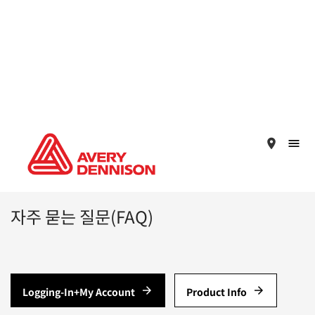
place
자주 묻는 질문(FAQ)
arrow_forward
arrow_forward
Logging-In+My Account
Product Info