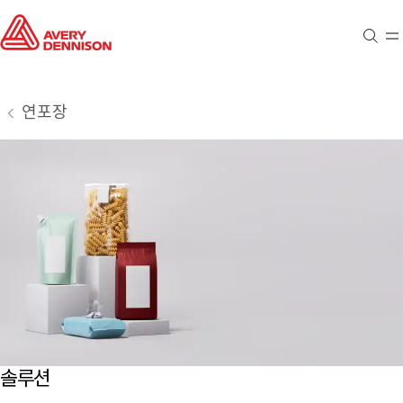
검색
메
연포장
솔루션