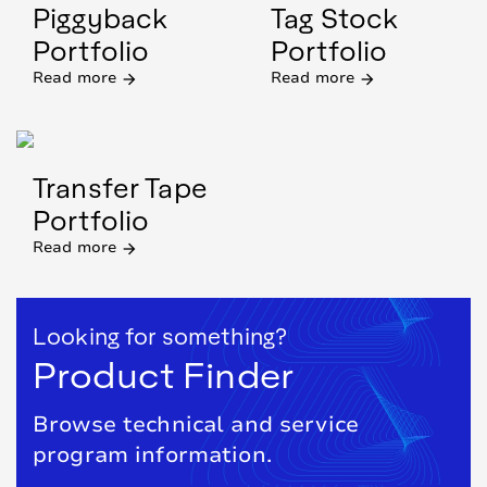
Piggyback
Tag Stock
Portfolio
Portfolio
Read more
Read more
arrow_forward
arrow_forward
Transfer Tape
Portfolio
Read more
arrow_forward
Looking for something?
Product Finder
Browse technical and service
program information.