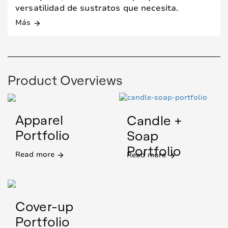
versatilidad de sustratos que necesita.
Más
arrow_forward
Product Overviews
Apparel
Candle +
Portfolio
Soap
Portfolio
Read more
Read more
arrow_forward
arrow_forward
Cover-up
Portfolio