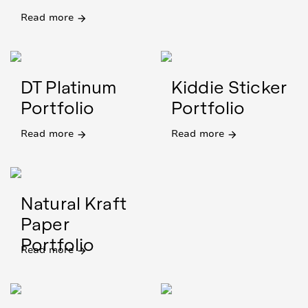
Read more
arrow_forward
DT Platinum
Kiddie Sticker
Portfolio
Portfolio
Read more
Read more
arrow_forward
arrow_forward
Natural Kraft
Paper
Portfolio
Read more
arrow_forward