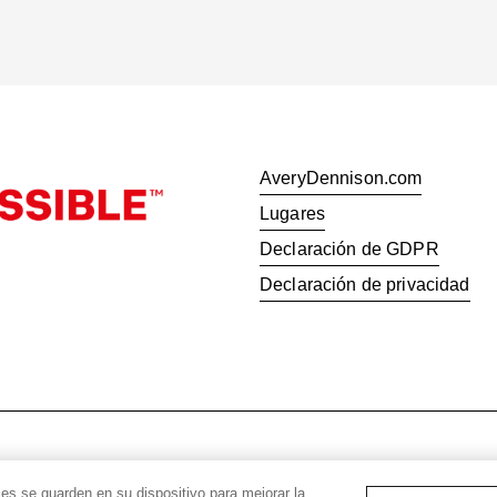
AveryDennison.com
Lugares
Declaración de GDPR
Declaración de privacidad
© 2026 Avery Dennison Corporat
ies se guarden en su dispositivo para mejorar la