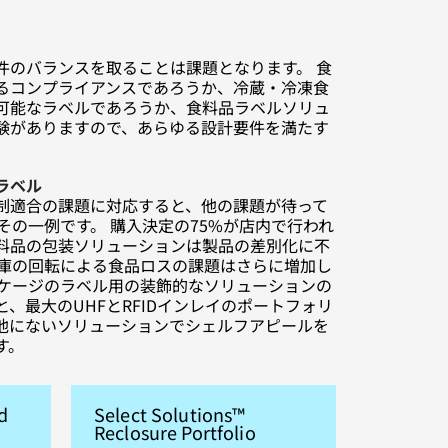
件のバランスを取ることは課題となります。 食
るコンプライアンスであろうか、冷蔵・冷凍食
可能なラベルであろうか、食料品ラベルソリュ
験がありますので、あらゆる設計要件を満たす
。
ラベル
制適合の課題に対応すると、他の課題が待って
その一例です。 購入決定の75%が店内で行われ
料品の包装ソリューションは製品の差別化に不
在庫の回転による食品ロスの課題はさらに増加し
ッケージのラベル用の装飾的なソリューションの
、最大のUHFとRFIDインレイのポートフォリ
他にないソリューションでシェルフアピールを
す。
d
Select Solutions™
Reclosure Portfolio