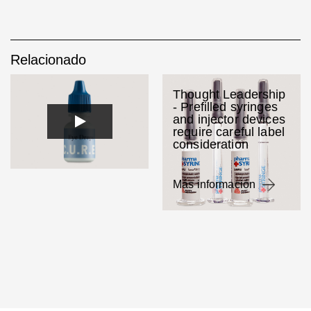
Relacionado
Thought Leadership
- Prefilled syringes
and injector devices
require careful label
consideration
Más información