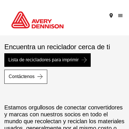
place
Encuentra un reciclador cerca de ti
Lista de recicladores para imprimir
Contáctenos
Estamos orgullosos de conectar convertidores
y marcas con nuestros socios en todo el
mundo que recolectan y reciclan los materiales
usados, generalmente por el mismo costo o