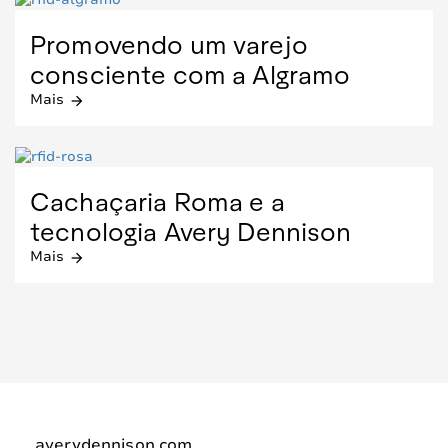
Promovendo um varejo
consciente com a Algramo
Mais
arrow_forward
Cachaçaria Roma e a
tecnologia Avery Dennison
Mais
arrow_forward
averydennison.com