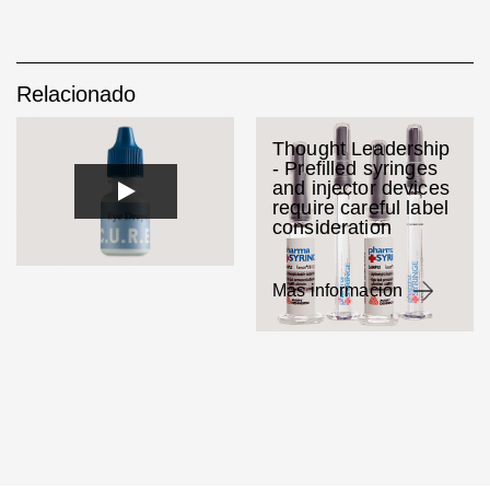
Relacionado
Thought Leadership
- Prefilled syringes
and injector devices
require careful label
consideration
Más información