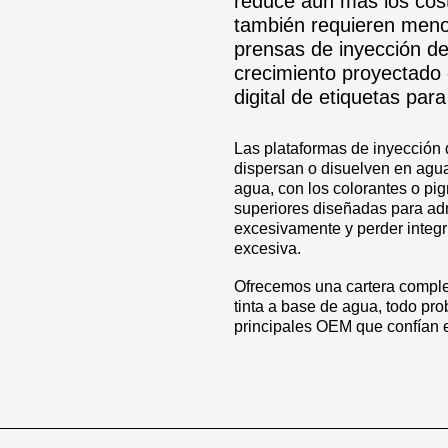
reduce aún más los cost
también requieren meno
prensas de inyección de
crecimiento proyectado 
digital de etiquetas par
Las plataformas de inyección d
dispersan o disuelven en agua.
agua, con los colorantes o pi
superiores diseñadas para adm
excesivamente y perder inte
excesiva.
Ofrecemos una cartera comple
tinta a base de agua, todo pr
principales OEM que confían e