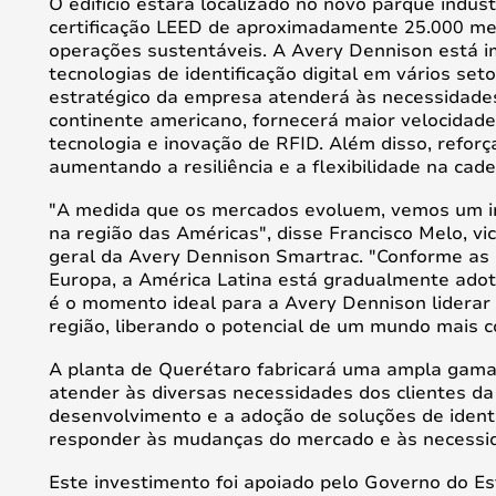
O edifício estará localizado no novo parque indust
certificação LEED de aproximadamente 25.000 me
operações sustentáveis. A Avery Dennison está 
tecnologias de identificação digital em vários se
estratégico da empresa atenderá às necessidade
continente americano, fornecerá maior velocidade 
tecnologia e inovação de RFID. Além disso, reforç
aumentando a resiliência e a flexibilidade na cad
"A medida que os mercados evoluem, vemos um i
na região das Américas", disse Francisco Melo, vi
geral da Avery Dennison Smartrac. "Conforme as
Europa, a América Latina está gradualmente ado
é o momento ideal para a Avery Dennison lidera
região, liberando o potencial de um mundo mais 
A planta de Querétaro fabricará uma ampla gama
atender às diversas necessidades dos clientes da
desenvolvimento e a adoção de soluções de identifi
responder às mudanças do mercado e às necessid
Este investimento foi apoiado pelo Governo do E