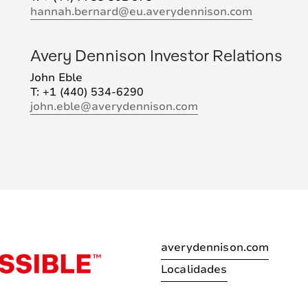
hannah.bernard@eu.averydennison.com
Avery Dennison Investor Relations
John Eble
T: +1 (440) 534-6290
john.eble@averydennison.com
averydennison.com
Localidades