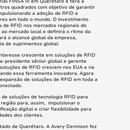
rial FINSA III em Querétaro e terá a
tros quadrados com objetivo de garantir
impulsionando a adoção de RFID e
tores em todo o mundo. O investimento
s de RFID nos mercados regionais do
ao mercado local e definirá o ritmo da
ará o alcance global da empresa,
eia de suprimentos global.
nteresse crescente em soluções de RFID
ce-presidente sênior global e gerente
 soluções de RFID crescem nos EUA e na
tando essa ferramenta inovadora. Agora
r expansão de soluções de RFID em toda a
conectado.
 de soluções de tecnologia RFID para
 região para, assim, impulsionar o
cação digital e criar flexibilidade para
ades dos clientes.
stado de Querétaro. A Avery Dennison fez