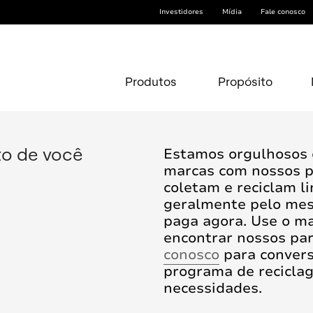
Investidores
Mídia
Fale conosco
Produtos
Propósito
to de você
Estamos orgulhosos 
marcas com nossos p
coletam e reciclam li
geralmente pelo mes
paga agora. Use o ma
encontrar nossos pa
conosco
para convers
programa de recicla
necessidades.